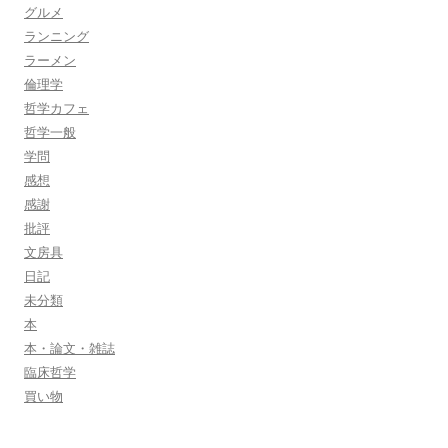
グルメ
ランニング
ラーメン
倫理学
哲学カフェ
哲学一般
学問
感想
感謝
批評
文房具
日記
未分類
本
本・論文・雑誌
臨床哲学
買い物