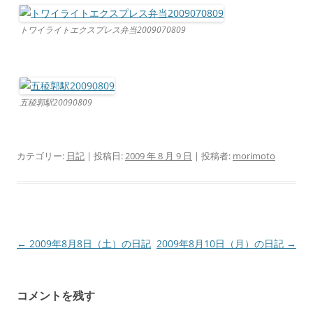
トワイライトエクスプレス弁当2009070809
五稜郭駅20090809
カテゴリー:
日記
| 投稿日:
2009 年 8 月 9 日
|
投稿者:
morimoto
投
←
2009年8月8日（土）の日記
2009年8月10日（月）の日記
→
稿
ナ
コメントを残す
ビ