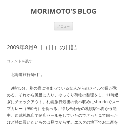
コ
ン
MORIMOTO'S BLOG
テ
ン
ツ
へ
ス
メニュー
キ
ッ
プ
2009年8月9日（日）の日記
コメントを残す
北海道旅行6日目。
9時15分、別の宿に泊まっている友人からのメイルで目が覚
める。それから風呂に入り、ゆっくり荷物の整理をし、11時過
ぎにチェックアウト。札幌旅行最後の食べ収めにsho-rinでスー
プカレー（950円）を食べる。待ち合わせの札幌駅へ向かう途
中、西武札幌店で閉店セールをしていたのでざっと見て回った
けど特に買いたいものは見つからず。エスタの地下でお土産を