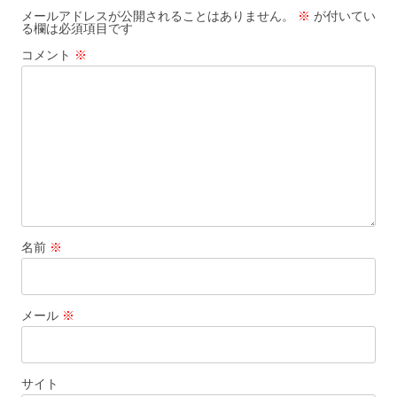
ゲ
メールアドレスが公開されることはありません。
※
が付いてい
る欄は必須項目です
ー
コメント
※
シ
ョ
ン
名前
※
メール
※
サイト