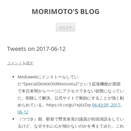
コ
ン
MORIMOTO'S BLOG
テ
ン
ツ
へ
ス
メニュー
キ
ッ
プ
Tweets on 2017-06-12
コメントを残す
Mediawikiにインストールしてい
た"SpecialDeleteOldRevisions2"という拡張機能が原因
で本日未明からページにアクセスできない状態になってい
た。削除して解決。公式サイトで無効にすることが強く勧
められている。https://t.co/gU1ej6zZxy
06:43:09, 2017-
06-12
（つづき）朝、駅前で野党各党の議員が街頭演説をしてい
るけど、なぜそれに心が傾かないのかを考えてみた。これ