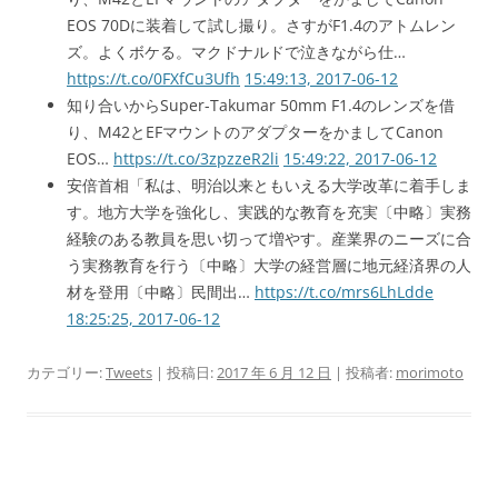
EOS 70Dに装着して試し撮り。さすがF1.4のアトムレン
ズ。よくボケる。マクドナルドで泣きながら仕…
https://t.co/0FXfCu3Ufh
15:49:13, 2017-06-12
知り合いからSuper-Takumar 50mm F1.4のレンズを借
り、M42とEFマウントのアダプターをかましてCanon
EOS…
https://t.co/3zpzzeR2li
15:49:22, 2017-06-12
安倍首相「私は、明治以来ともいえる大学改革に着手しま
す。地方大学を強化し、実践的な教育を充実〔中略〕実務
経験のある教員を思い切って増やす。産業界のニーズに合
う実務教育を行う〔中略〕大学の経営層に地元経済界の人
材を登用〔中略〕民間出…
https://t.co/mrs6LhLdde
18:25:25, 2017-06-12
カテゴリー:
Tweets
| 投稿日:
2017 年 6 月 12 日
|
投稿者:
morimoto