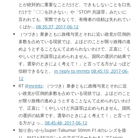
とが絶対的に重要なことだけど、できもしないことを口先
だけで「〇〇を許さない」や「STOP! 共謀罪」みたいに
言われても、実際できなくて、有権者の信頼は失われてい
くばか…
08:35:37, 2017-06-12
（つづき）衆参ともに政権与党とそれに近い政党が圧倒的
多数を占めている現状では、よほどのことが限り政権の進
めようとすることなんて止められないわけで、正直に「く
やしいけど共謀罪は止められません。国民の選択の結果で
す。選挙のときによく考えて！」と言ってる方がよっぽど
信頼できるなと。
in reply to mrmts
08:45:10, 2017-06-
12
RT
@mrmts
: （つづき）衆参ともに政権与党とそれに近
い政党が圧倒的多数を占めている現状では、よほどのこと
が限り政権の進めようとすることなんて止められないわけ
で、正直に「くやしいけど共謀罪は止められません。国民
の選択の結果です。選挙のときによく考えて！」と言って
る方がよっ…
08:45:48, 2017-06-12
知り合いからSuper-Takumar 50mm F1.4のレンズを借
り、M42とEFマウントのアダプターをかましてCanon