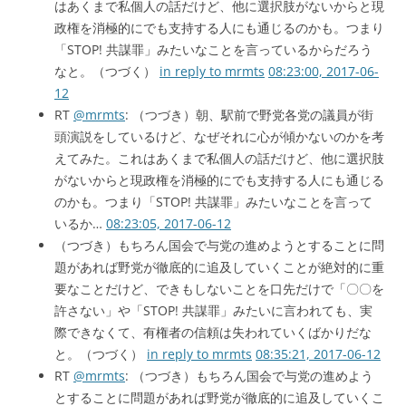
はあくまで私個人の話だけど、他に選択肢がないからと現
政権を消極的にでも支持する人にも通じるのかも。つまり
「STOP! 共謀罪」みたいなことを言っているからだろう
なと。（つづく）
in reply to mrmts
08:23:00, 2017-06-
12
RT
@mrmts
: （つづき）朝、駅前で野党各党の議員が街
頭演説をしているけど、なぜそれに心が傾かないのかを考
えてみた。これはあくまで私個人の話だけど、他に選択肢
がないからと現政権を消極的にでも支持する人にも通じる
のかも。つまり「STOP! 共謀罪」みたいなことを言って
いるか…
08:23:05, 2017-06-12
（つづき）もちろん国会で与党の進めようとすることに問
題があれば野党が徹底的に追及していくことが絶対的に重
要なことだけど、できもしないことを口先だけで「〇〇を
許さない」や「STOP! 共謀罪」みたいに言われても、実
際できなくて、有権者の信頼は失われていくばかりだな
と。（つづく）
in reply to mrmts
08:35:21, 2017-06-12
RT
@mrmts
: （つづき）もちろん国会で与党の進めよう
とすることに問題があれば野党が徹底的に追及していくこ