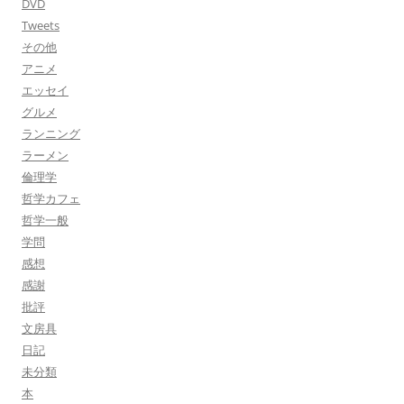
DVD
Tweets
その他
アニメ
エッセイ
グルメ
ランニング
ラーメン
倫理学
哲学カフェ
哲学一般
学問
感想
感謝
批評
文房具
日記
未分類
本