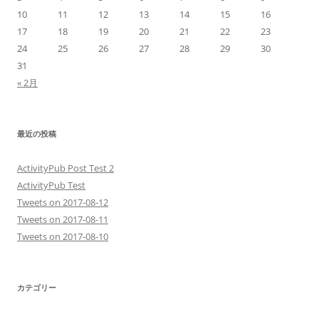
10
11
12
13
14
15
16
17
18
19
20
21
22
23
24
25
26
27
28
29
30
31
« 2月
最近の投稿
ActivityPub Post Test 2
ActivityPub Test
Tweets on 2017-08-12
Tweets on 2017-08-11
Tweets on 2017-08-10
カテゴリー