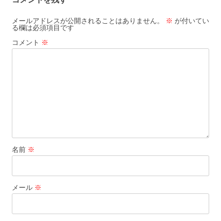
ビ
ゲ
メールアドレスが公開されることはありません。
※
が付いてい
る欄は必須項目です
ー
コメント
※
シ
ョ
ン
名前
※
メール
※