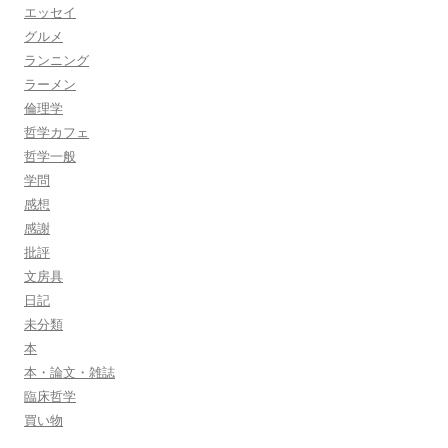
エッセイ
グルメ
ランニング
ラーメン
倫理学
哲学カフェ
哲学一般
学問
感想
感謝
批評
文房具
日記
未分類
本
本・論文・雑誌
臨床哲学
買い物