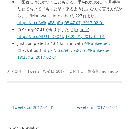
「医者にはむかつくこともある。予約のために1ヶ月半待
たせておいて『もっと早く来るように』なんて言うんだか
ら。」"Man walks into a bar", 227頁より。
https://t.co/w9g4P8ipRq
05:47:07, 2017-02-01
[0.9kmを07:41で走りました.
#jognote
]
https://t.co/4LU4eDzO1k
18:22:21, 2017-02-01
Just completed a 1.01 km run with
@Runkeeper
.
Check it out!
https://t.co/e0lyfw87To
#Runkeeper
18:25:12, 2017-02-01
カテゴリー:
Tweets
| 投稿日:
2017 年 2 月 1 日
|
投稿者:
morimoto
投
←
Tweets on 2017-01-31
Tweets on 2017-02-02
→
稿
ナ
コメントを残す