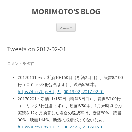
コ
ン
MORIMOTO'S BLOG
テ
ン
ツ
へ
ス
メニュー
キ
ッ
プ
Tweets on 2017-02-01
コメントを残す
20170131rev：断酒10/150日（断酒2日目）、読書8/100
冊（コミック3冊は含まず）、映画6/50本。
https://t.co/UpsHUjJP1j
00:19:02, 2017-02-01
20170201：断酒11/150日（断酒3日目）、読書8/100冊
（コミック3冊は含まず）、映画6/50本。1月末時点での
実績を12ヶ月換算した場合の達成率は、断酒88%、読書
96%、映画144%。断酒の成績がよくないなあ。
https://t.co/UpsHUjJP1j
00:22:49, 2017-02-01