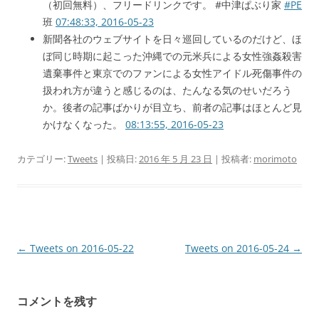
（初回無料）、フリードリンクです。 #中津ぱぶり家
#PE
班
07:48:33, 2016-05-23
新聞各社のウェブサイトを日々巡回しているのだけど、ほ
ぼ同じ時期に起こった沖縄での元米兵による女性強姦殺害
遺棄事件と東京でのファンによる女性アイドル死傷事件の
扱われ方が違うと感じるのは、たんなる気のせいだろう
か。後者の記事ばかりが目立ち、前者の記事はほとんど見
かけなくなった。
08:13:55, 2016-05-23
カテゴリー:
Tweets
| 投稿日:
2016 年 5 月 23 日
|
投稿者:
morimoto
投
←
Tweets on 2016-05-22
Tweets on 2016-05-24
→
稿
ナ
コメントを残す
ビ