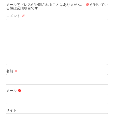
ゲ
メールアドレスが公開されることはありません。
※
が付いてい
る欄は必須項目です
ー
コメント
※
シ
ョ
ン
名前
※
メール
※
サイト