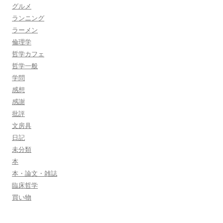
グルメ
ランニング
ラーメン
倫理学
哲学カフェ
哲学一般
学問
感想
感謝
批評
文房具
日記
未分類
本
本・論文・雑誌
臨床哲学
買い物