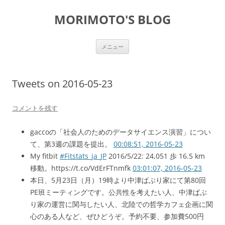
コ
ン
MORIMOTO'S BLOG
テ
ン
ツ
へ
ス
メニュー
キ
ッ
プ
Tweets on 2016-05-23
コメントを残す
gaccoの「社会人のためのデータサイエンス演習」につい
て、第3週の課題を提出。
00:08:51, 2016-05-23
My fitbit
#Fitstats_ja_JP
2016/5/22: 24,051 歩 16.5 km
移動。https://t.co/VdErFTnmfk
03:01:07, 2016-05-23
本日、5月23日（月）19時より中津ぱぶり家にて第80回
PE班ミーティングです。公共性を考えたい人、中津ぱぶ
り家の運営に関与したい人、北陸での哲学カフェ企画に関
心のある人など、ぜひどうぞ。予約不要、参加費500円