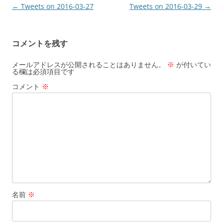
投
←
Tweets on 2016-03-27
Tweets on 2016-03-29
→
稿
ナ
コメントを残す
ビ
ゲ
メールアドレスが公開されることはありません。
※
が付いてい
る欄は必須項目です
ー
コメント
※
シ
ョ
ン
名前
※