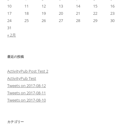
10
11
12
13
14
15
16
17
18
19
20
21
22
23
24
25
26
27
28
29
30
31
« 2月
最近の投稿
ActivityPub Post Test 2
ActivityPub Test
Tweets on 2017-08-12
Tweets on 2017-08-11
Tweets on 2017-08-10
カテゴリー