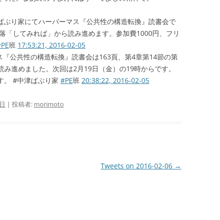
津ぱぶり家にてハーバーマス『公共性の構造転換』読書会で
9段落「してみれば」から読み進めます。参加費1000円、フリ
#PE
班
17:53:21, 2016-02-05
『公共性の構造転換』読書会は163頁、第4章第14節の第
読み進めました。次回は2月19日（金）の19時からです。
す。 #中津ぱぶり家
#PE
班
20:38:22, 2016-02-05
 日
|
投稿者:
morimoto
Tweets on 2016-02-06
→