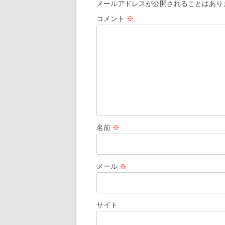
ゲ
メールアドレスが公開されることはあり
ー
コメント
※
シ
ョ
ン
名前
※
メール
※
サイト