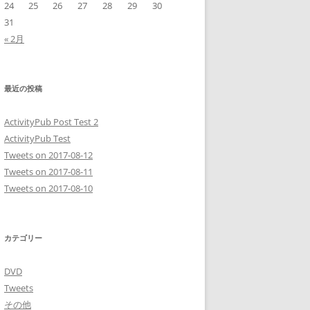
24
25
26
27
28
29
30
31
« 2月
最近の投稿
ActivityPub Post Test 2
ActivityPub Test
Tweets on 2017-08-12
Tweets on 2017-08-11
Tweets on 2017-08-10
カテゴリー
DVD
Tweets
その他