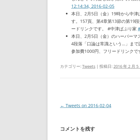
12:14:34, 2016-02-05
本日、2月5日（金）19時から中
す。157頁、第4章第13節の第1
ードリンクです。 #中津ぱぶり家
本日、2月5日（金）のハーバーマス
4段落「口論は常識という…」まで
参加費1000円、フリードリンクで
カテゴリー:
Tweets
| 投稿日:
2016 年 2 月 5
投
←
Tweets on 2016-02-04
稿
ナ
コメントを残す
ビ