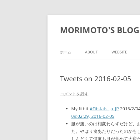
コ
ン
テ
MORIMOTO'S BLOG
ン
ツ
へ
ス
キ
ッ
ホーム
ABOUT
WEBSITE
プ
Tweets on 2016-02-05
コメントを残す
My fitbit
#Fitstats_ja_JP
2016/2/04
09:02:29, 2016-02-05
腰が痛いのは相変わらずだけど、
た。やはり食あたりだったのかも
しんどくて何度も目が覚めて大変