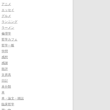
アニメ
エッセイ
グルメ
ランニング
ラーメン
倫理学
哲学カフェ
哲学一般
学問
感想
感謝
批評
文房具
日記
未分類
本
本・論文・雑誌
臨床哲学