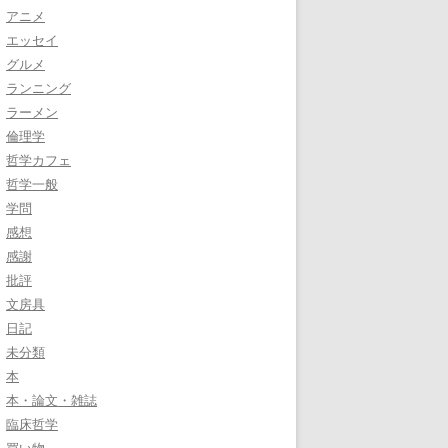
アニメ
エッセイ
グルメ
ランニング
ラーメン
倫理学
哲学カフェ
哲学一般
学問
感想
感謝
批評
文房具
日記
未分類
本
本・論文・雑誌
臨床哲学