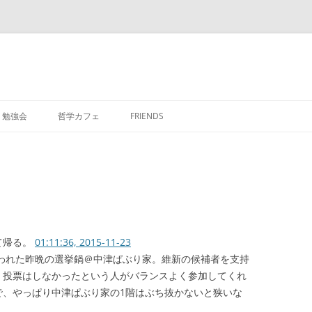
勉強会
哲学カフェ
FRIENDS
て帰る。
01:11:36, 2015-11-23
行われた昨晩の選挙鍋＠中津ぱぶり家。維新の候補者を支持
、投票はしなかったという人がバランスよく参加してくれ
で、やっぱり中津ぱぶり家の1階はぶち抜かないと狭いな