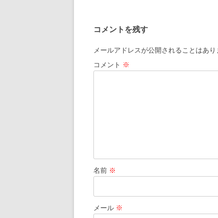
稿
ナ
コメントを残す
ビ
ゲ
メールアドレスが公開されることはあり
ー
コメント
※
シ
ョ
ン
名前
※
メール
※