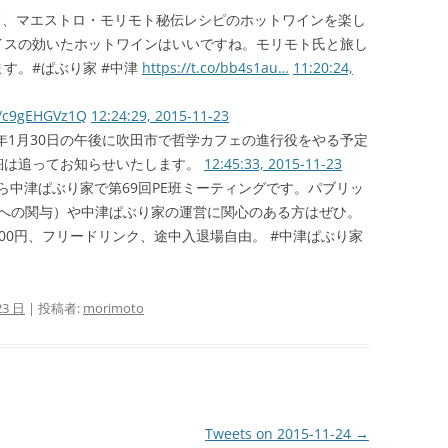
にて、マエストロ・モリモト秘伝レシピのホットワインを楽し
イスの効いたホットワインはいいですね。モリモト氏と旅し
す。#ぱぶり家 #中津
https://t.co/bb4s1au…
11:20:24,
co/c9gEHGVz1Q
12:24:29, 2015-11-23
6年1月30日の午後に吹田市で哲学カフェの進行役をやる予定
細は追ってお知らせいたします。
12:45:33, 2015-11-23
から中津ぱぶり家で第69回PE班ミーティングです。パブリッ
共への関与）や中津ぱぶり家の運営に関心のある方はぜひ。
00円、フリードリンク、途中入退場自由。 #中津ぱぶり家
23 日
|
投稿者:
morimoto
Tweets on 2015-11-24
→