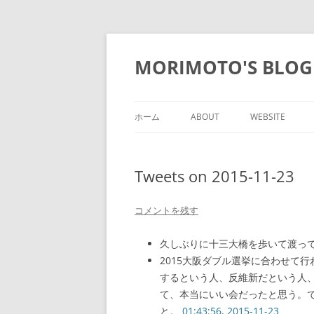
コ
ン
テ
MORIMOTO'S BLOG
ン
ツ
へ
ス
キ
ッ
ホーム
ABOUT
WEBSITE
プ
Tweets on 2015-11-23
コメントを残す
久しぶりに十三大橋を歩いて渡っ
2015大阪ダブル選挙に合わせて
するという人、反維新だという人
て、本当にいい会だったと思う。
と。
01:43:56, 2015-11-23