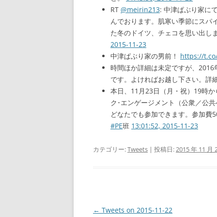
RT
@meirin213
: 中津ぱぶり家
んでおります。肌寒い季節にスパ
た冬のドイツ、チェコを思い出しま
2015-11-23
中津ぱぶり家の男前！
https://t.
時間ほか詳細は未定ですが、201
です。よければお越し下さい。詳
本日、11月23日（月・祝）19時
ク･エンゲージメント（公衆／公
どなたでも参加できます。参加費5
#PE
班
13:01:52, 2015-11-23
カテゴリー:
Tweets
| 投稿日:
2015 年 11 月 
投
←
Tweets on 2015-11-22